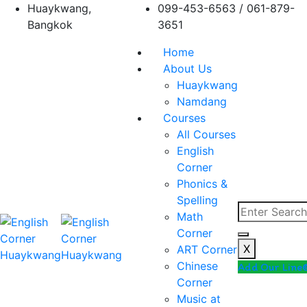
Skip
Huaykwang,
099-453-6563 / 061-879-
to
Bangkok
3651
content
Home
About Us
Huaykwang
Namdang
Courses
All Courses
English
Corner
Phonics &
Spelling
Math
Corner
X
ART Corner
Chinese
Add Our Line
Corner
Music at