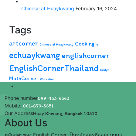
Chinese at Huaykwang
February 16, 2024
Tags
artcorner
Cooking
Chinese at Huaykwang
e
echuaykwang
englishcorner
EnglishCornerThailand
krulyn
MathCorner
Workshop
Phone number
099-453-6563
Mobile:
061-879-3651
Our Address
Huay Khwang, Bangkok 10310
About Us
หลักสูตรของ English Corner เป็นหลักสูตรที่ออกแบบมา